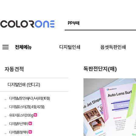
전체메뉴
디지털인쇄
옵셋독판인쇄
독판전단지(매)
자동견적
디지털인쇄 (인디고)
디지털낱장인쇄(A3,A4,8절,16절)
디지털포스터(2절,4절,국2절)
유포지포스터200g
디지털무선책자
디지털중철책자