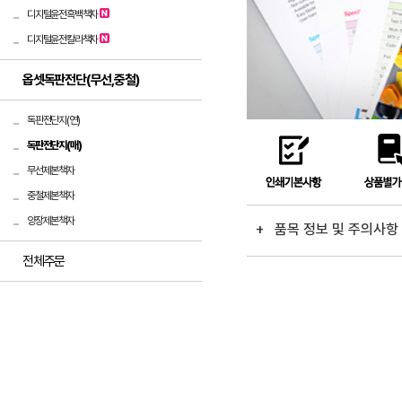
디지털윤전흑백책자
디지털윤전칼라책자
옵셋독판전단(무선,중철)
독판전단지(연)
독판전단지(매)
무선제본책자
중철제본책자
양장제본책자
+ 품목 정보 및 주의사
전체주문