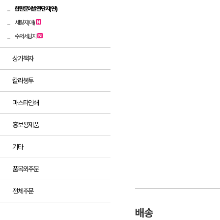
합판문어발전단지(연)
세팅지(매)
수저세팅지
상가책자
칼라봉투
마스타인쇄
홍보용제품
기타
품목외주문
전체주문
배송