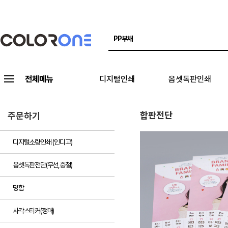
전체메뉴
디지털인쇄
옵셋독판인쇄
합판전단
주문하기
디지털소량인쇄 (인디고)
옵셋독판전단(무선,중철)
명함
사각스티커(정매)