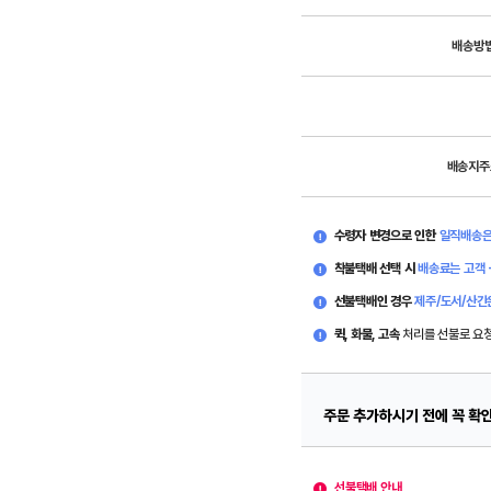
배송방
배송지주
수령자 변경으로 인한
일직배송은
착불택배 선택 시
배송료는 고객 
선불택배인 경우
제주/도서/산간
퀵, 화물, 고속
처리를 선불로 요
주문 추가하시기 전에 꼭 확
선불택배 안내