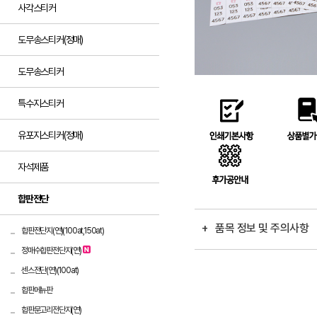
사각스티커
도무송스티커(정매)
도무송스티커
특수지스티커
유포지스티커(정매)
자석제품
합판전단
+ 품목 정보 및 주의사항
합판전단지(연)(100at,150at)
정매수합판전단지(연)
센스전단(연)(100at)
합판메뉴판
합판문고리전단지(연)