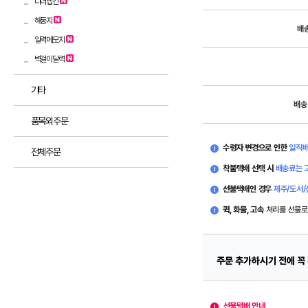
디너냅킨
해동지
배
일력메모지
벽걸이달력
기타
배송
품목외주문
수령자 변경으로 인한
일직배
전체주문
착불택배 선택 시
배송료는 고
선불택배인 경우
제주/도서/
퀵, 화물, 고속
처리를 선불로
주문 추가하시기 전에 꼭
선불택배 안내