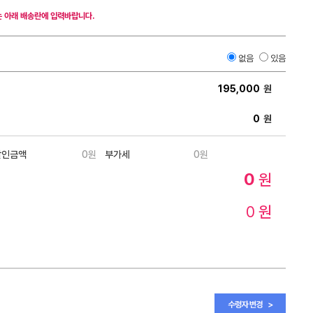
 아래 배송란에 입력바랍니다.
없음
있음
원
원
할인금액
0
원
부가세
0
원
0
원
0
원