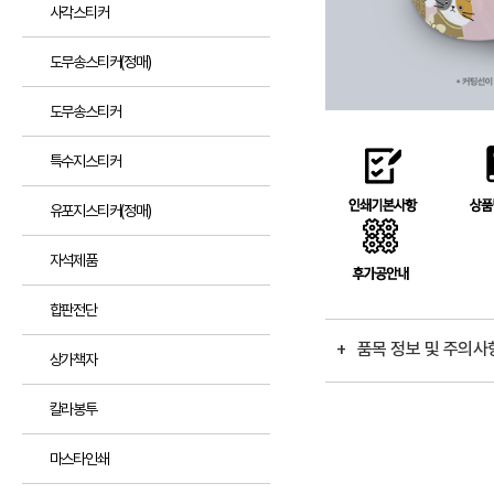
사각스티커
도무송스티커(정매)
도무송스티커
특수지스티커
유포지스티커(정매)
자석제품
합판전단
+ 품목 정보 및 주의
상가책자
칼라봉투
마스타인쇄