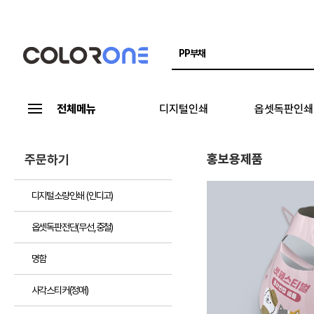
전체메뉴
디지털인쇄
옵셋독판인쇄
홍보용제품
주문하기
디지털소량인쇄 (인디고)
옵셋독판전단(무선,중철)
명함
사각스티커(정매)