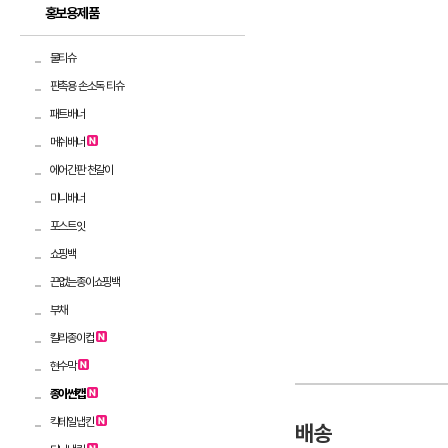
홍보용제품
물티슈
판촉용 손소독 티슈
패트배너
메쉬배너
에어간판 천갈이
미니배너
포스트잇
쇼핑백
끈없는종이쇼핑백
부채
칼라종이컵
현수막
종이썬캡
칵테일냅킨
배송