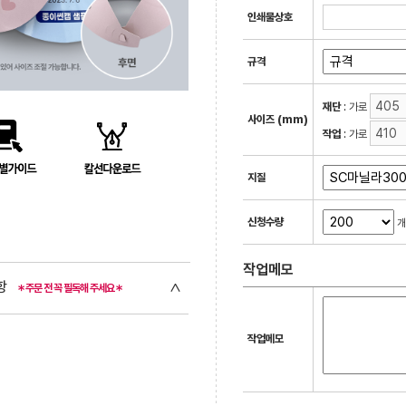
인쇄물상호
규격
재단
: 가로
사이즈 (mm)
작업
: 가로
지질
신청수량
개
작업메모
사항
∧
＊주문 전 꼭 필독해 주세요＊
작업메모