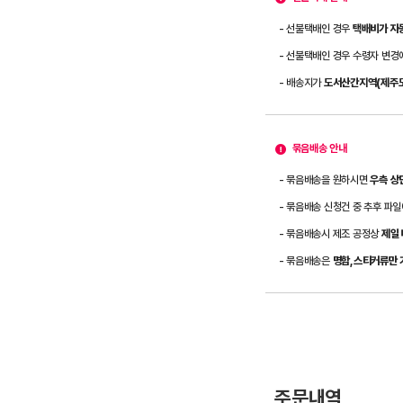
- 선불택배인 경우
택배비가 자
- 선불택배인 경우 수령자 변
- 배송지가
도서산간지역(제주도
묶음배송 안내
- 묶음배송을 원하시면
우측 상
- 묶음배송 신청건 중 추후 파
- 묶음배송시 제조 공정상
제일
- 묶음배송은
명함,스티커류만 