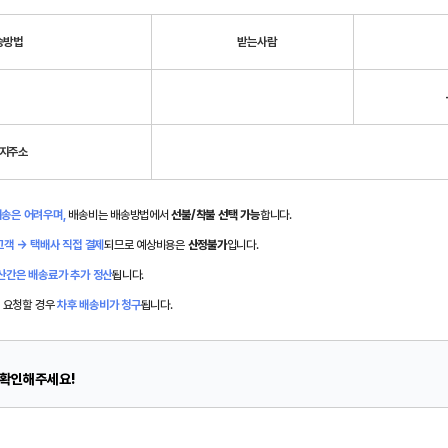
송방법
받는사람
지주소
송은 어려우며,
배송비는 배송방법에서
선불/착불 선택 가능
합니다.
객 → 택배사 직접 결제
되므로 예상비용은
산정불가
입니다.
산간은 배송료가 추가 정산
됩니다.
 요청할 경우
차후 배송비가 청구
됩니다.
 확인해주세요!