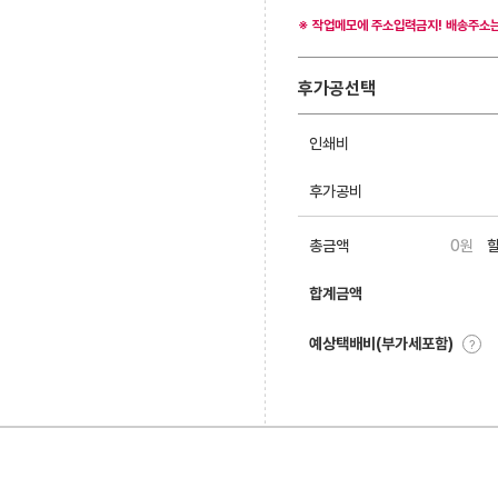
※ 작업메모에 주소입력금지! 배송주소는
후가공선택
인쇄비
후가공비
총금액
0
원
합계금액
예상택배비(부가세포함)
?