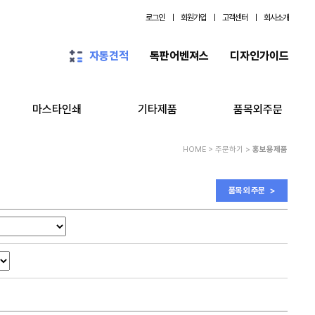
로그인
ㅣ
회원가입
ㅣ
고객센터
ㅣ
회사소개
독판어벤져스
디자인가이드
자동견적
마스타인쇄
기타제품
품목외주문
HOME > 주문하기 >
홍보용제품