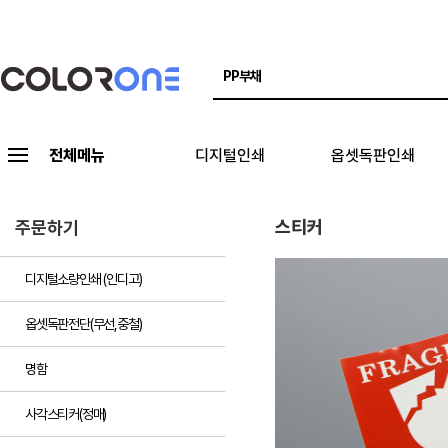
전체메뉴
디지털인쇄
옵셋독판인쇄
스티커
주문하기
디지털소량인쇄 (인디고)
옵셋독판전단(무선,중철)
명함
사각스티커(정매)