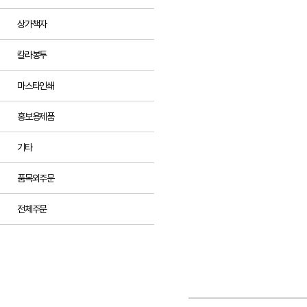
상가책자
칼라봉투
마스타인쇄
홍보용제품
기타
품목외주문
전체주문