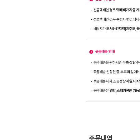
- 선불택배인 경우
택배비가 자동 계
- 선불택배인 경우 수령자 변경에서
- 배송지가
도서산간지역(제주도,울릉
묶음배송 안내
- 묶음배송을 원하시면
우측 상단 
- 묶음배송 신청건 중 추후 파일에러
- 묶음배송시 제조 공정상
제일 마지
- 묶음배송은
명함,스티커류만 가능