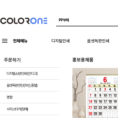
전체메뉴
디지털인쇄
옵셋독판인쇄
홍보용제품
주문하기
디지털소량인쇄 (인디고)
옵셋독판전단(무선,중철)
명함
사각스티커(정매)