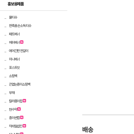
홍보용제품
물티슈
판촉용 손소독 티슈
패트배너
메쉬배너
에어간판 천갈이
미니배너
포스트잇
쇼핑백
끈없는종이쇼핑백
부채
칼라종이컵
현수막
종이썬캡
칵테일냅킨
배송