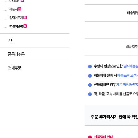
디너냅킨
해동지
배송방
일력메모지
벽걸이달력
기타
배송지주
품목외주문
수령자 변경으로 인한
일직배송은
전체주문
착불택배 선택 시
배송료는 고객 
선불택배인 경우
제주/도서/산간
퀵, 화물, 고속
처리를 선불로 요
주문 추가하시기 전에 꼭 확
선불택배 안내