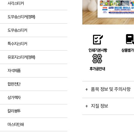
사각스티커
도무송스티커(정매)
도무송스티커
특수지스티커
유포지스티커(정매)
자석제품
합판전단
+ 품목 정보 및 주의사항
상가책자
+ 지질 정보
칼라봉투
마스타인쇄