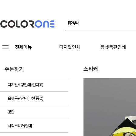
전체메뉴
디지털인쇄
옵셋독판인쇄
스티커
주문하기
디지털소량인쇄 (인디고)
옵셋독판전단(무선,중철)
명함
사각스티커(정매)