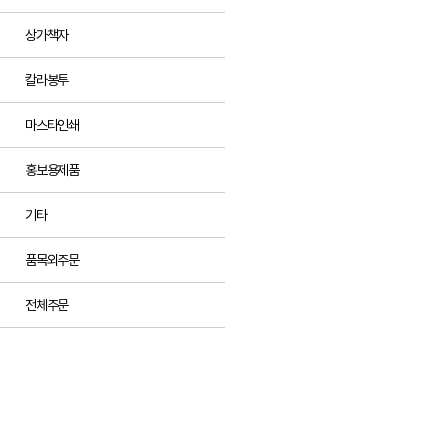
상가책자
칼라봉투
마스타인쇄
홍보용제품
기타
품목외주문
전체주문