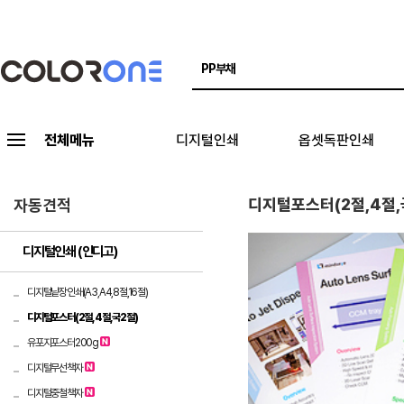
전체메뉴
디지털인쇄
옵셋독판인쇄
디지털포스터(2절,4절
자동견적
디지털인쇄 (인디고)
디지털낱장인쇄(A3,A4,8절,16절)
디지털포스터(2절,4절,국2절)
유포지포스터200g
디지털무선책자
디지털중철책자