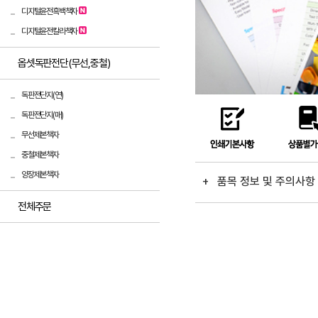
디지털윤전흑백책자
디지털윤전칼라책자
옵셋독판전단(무선,중철)
독판전단지(연)
독판전단지(매)
무선제본책자
중철제본책자
양장제본책자
+ 품목 정보 및 주의사
전체주문