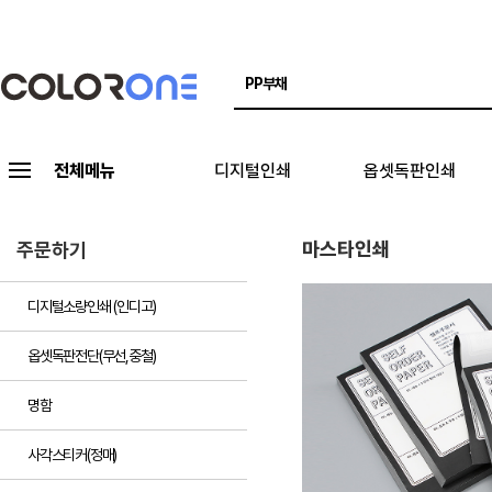
전체메뉴
디지털인쇄
옵셋독판인쇄
마스타인쇄
주문하기
디지털소량인쇄 (인디고)
옵셋독판전단(무선,중철)
명함
사각스티커(정매)