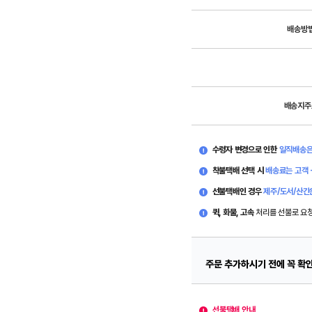
배송방
배송지주
수령자 변경으로 인한
일직배송은
착불택배 선택 시
배송료는 고객 
선불택배인 경우
제주/도서/산간
퀵, 화물, 고속
처리를 선불로 요
주문 추가하시기 전에 꼭 확
선불택배 안내