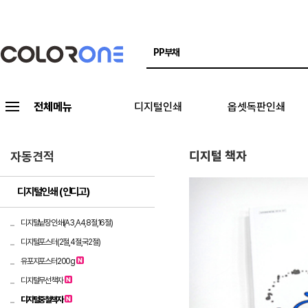
전체메뉴
디지털인쇄
옵셋독판인쇄
디지털 책자
자동견적
디지털인쇄 (인디고)
디지털낱장인쇄(A3,A4,8절,16절)
디지털포스터(2절,4절,국2절)
유포지포스터200g
디지털무선책자
디지털중철책자