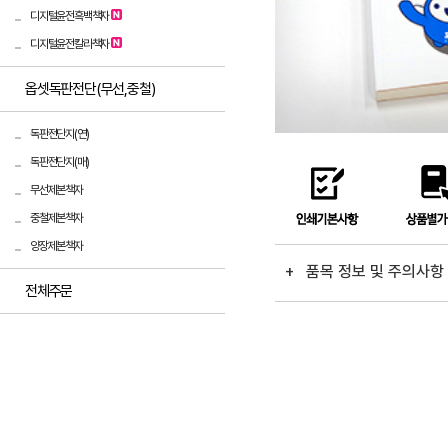
디지털윤전흑백책자
디지털윤전칼라책자
옵셋독판전단(무선,중철)
독판전단지(연)
독판전단지(매)
무선제본책자
중철제본책자
양장제본책자
+ 품목 정보 및 주의사
전체주문